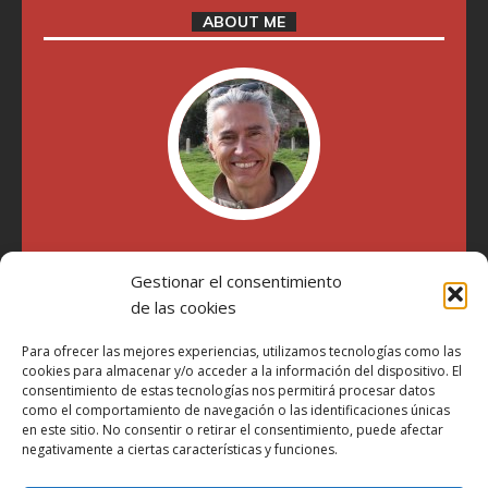
ABOUT ME
"Soy Manel Hospido, nací en Valencia en 1969 y desde el
año 2007 he escrito sobre motos en distintos medios.
Gestionar el consentimiento
Millatrece.com es una apuesta por escribir sobre lo que me
de las cookies
gusta de manera sincera y honesta. Pasa, ponte cómodo y
participa"
Para ofrecer las mejores experiencias, utilizamos tecnologías como las
cookies para almacenar y/o acceder a la información del dispositivo. El
consentimiento de estas tecnologías nos permitirá procesar datos
como el comportamiento de navegación o las identificaciones únicas
Aviso Legal
en este sitio. No consentir o retirar el consentimiento, puede afectar
Política de Privacidad
negativamente a ciertas características y funciones.
Política de Cookies