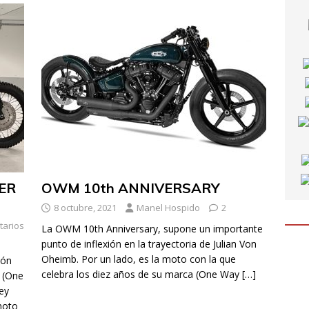
ER
OWM 10th ANNIVERSARY
8 octubre, 2021
Manel Hospido
2
arios
La OWM 10th Anniversary, supone un importante
punto de inflexión en la trayectoria de Julian Von
Oheimb. Por un lado, es la moto con la que
ión
celebra los diez años de su marca (One Way
[…]
b (One
ey
moto