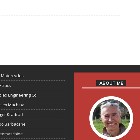
 Motorcycles
ABOUT ME
ktrack
lex Engineering Co
s ex Machina
ger Kraftrad
ppo Barbacane
feemaschine