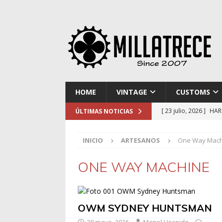
HOME
VINTAGE
CUSTOMS
[ 23 julio, 2026 ]
HAR
ÚLTIMAS NOTICIAS
[ 16 julio, 2026 ]
NOR
INICIO
ARTESANOS
One Way Mach
[ 9 julio, 2026 ]
DUCA
[ 2 julio, 2026 ]
KTM 
ONE WAY MACHINE
[ 30 julio, 2026 ]
EL 
OWM SYDNEY HUNTSMAN