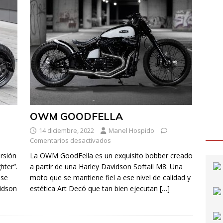
OWM GOODFELLA
14 diciembre, 2022
Manel Hospido
Comentarios desactivados
rsión
La OWM GoodFella es un exquisito bobber creado
hter”.
a partir de una Harley Davidson Softail M8. Una
 se
moto que se mantiene fiel a ese nivel de calidad y
vidson
estética Art Decó que tan bien ejecutan
[…]