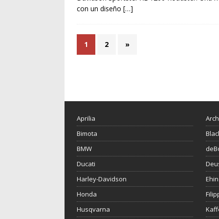
con un diseño
[…]
1
2
»
Aprilia
Arch
Bimota
Blac
BMW
deBo
Ducati
Deu
Harley-Davidson
Ehin
Honda
Fili
Husqvarna
Kaf