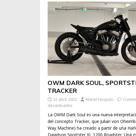
OWM DARK SOUL, SPORTST
TRACKER
22 abril, 2022
Manel Hospido
Coment
desactivados
La OWM Dark Soul es una nueva interpretac
del concepto Tracker, que Julian von Oheim
Way Machine) ha creado a partir de una Harl
Davidson Sportster XL 1200 Roadster. Una 