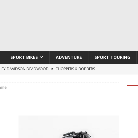
SPORT BIKES
ADVENTURE
SPORT TOURING
LEY-DAVIDSON DEADWOOD
CHOPPERS & BOBBERS
TON ATLAS APEX
ADVENTURE
ine
TI HYPERMOTARD V2 SP
DUCATI
790 DUKE 2027
KTM
LOBO CYCLES ROYAL BLOOD
ARTESANOS