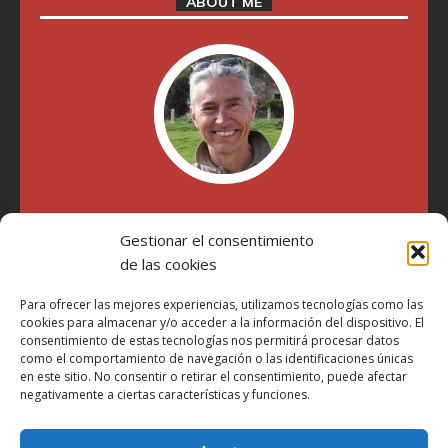
ABOUT ME
"Soy Manel Hospido, nací en Valencia en 1969 y desde el
Gestionar el consentimiento
año 2007 he escrito sobre motos en distintos medios.
Millatrece.com es una apuesta por escribir sobre lo que me
de las cookies
gusta de manera sincera y honesta. Pasa, ponte cómodo y
participa"
Para ofrecer las mejores experiencias, utilizamos tecnologías como las
cookies para almacenar y/o acceder a la información del dispositivo. El
consentimiento de estas tecnologías nos permitirá procesar datos
como el comportamiento de navegación o las identificaciones únicas
Aviso Legal
en este sitio. No consentir o retirar el consentimiento, puede afectar
Política de Privacidad
negativamente a ciertas características y funciones.
Política de Cookies