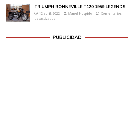
TRIUMPH BONNEVILLE T120 1959 LEGENDS
12 abril, 2022
Manel Hospido
Comentarios
desactivados
PUBLICIDAD
H
a
z
c
l
i
c
p
a