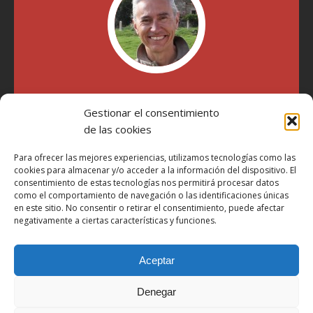
"Soy Manel Hospido, nací en Valencia en 1969 y desde el
año 2007 he escrito sobre motos en distintos medios.
Gestionar el consentimiento
Millatrece.com es una apuesta por escribir sobre lo que me
de las cookies
gusta de manera sincera y honesta. Pasa, ponte cómodo y
participa"
Para ofrecer las mejores experiencias, utilizamos tecnologías como las
cookies para almacenar y/o acceder a la información del dispositivo. El
consentimiento de estas tecnologías nos permitirá procesar datos
Aviso Legal
como el comportamiento de navegación o las identificaciones únicas
en este sitio. No consentir o retirar el consentimiento, puede afectar
Política de Privacidad
negativamente a ciertas características y funciones.
Política de Cookies
Aceptar
Más Información sobre Cookies
LOPD
Denegar
Términos y condiciones