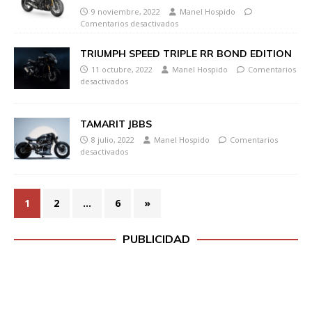
9 noviembre, 2022
Manel Hospido
Comentarios desactivados
TRIUMPH SPEED TRIPLE RR BOND EDITION
11 octubre, 2022
Manel Hospido
Comentarios
desactivados
TAMARIT JBBS
8 julio, 2022
Manel Hospido
Comentarios
desactivados
1
2
…
6
»
PUBLICIDAD