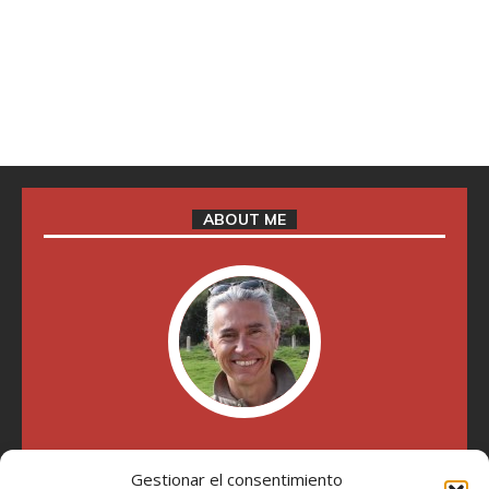
ABOUT ME
"Soy Manel Hospido, nací en Valencia en 1969 y desde el
año 2007 he escrito sobre motos en distintos medios.
Gestionar el consentimiento