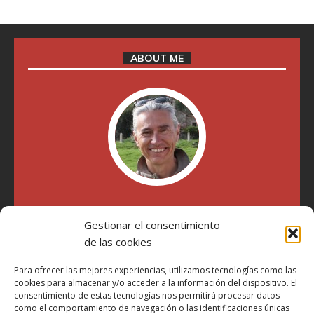
ABOUT ME
"Soy Manel Hospido, nací en Valencia en 1969 y desde el
Gestionar el consentimiento
año 2007 he escrito sobre motos en distintos medios.
Millatrece.com es una apuesta por escribir sobre lo que me
de las cookies
gusta de manera sincera y honesta. Pasa, ponte cómodo y
participa"
Para ofrecer las mejores experiencias, utilizamos tecnologías como las
cookies para almacenar y/o acceder a la información del dispositivo. El
consentimiento de estas tecnologías nos permitirá procesar datos
como el comportamiento de navegación o las identificaciones únicas
Aviso Legal