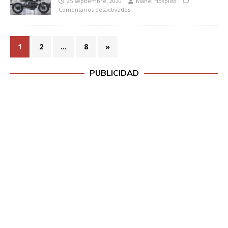
25 septiembre, 2020
Manel Hospido
Comentarios desactivados
1
2
…
8
»
PUBLICIDAD