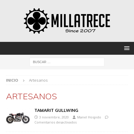
INICIO
Artesanos
ARTESANOS
TAMARIT GULLWING
3 noviembre, 2020
Manel Hospido
Comentarios desactivados