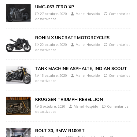
UMC-063 ZERO XP
27 octubre, 2020
Manel Hospido
Comentarios
desactivados
RONIN X UNCRATE MOTORCYCLES
20 octubre, 2020
Manel Hospido
Comentarios
desactivados
TANK MACHINE ASPHALTE, INDIAN SCOUT
13 octubre, 2020
Manel Hospido
Comentarios
desactivados
KRUGGER TRIUMPH REBELLION
5 octubre, 2020
Manel Hospido
Comentarios
desactivados
BOLT 30, BMW R100RT