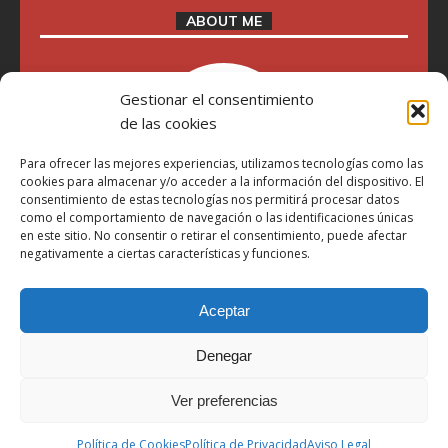
ABOUT ME
Gestionar el consentimiento
de las cookies
Para ofrecer las mejores experiencias, utilizamos tecnologías como las
cookies para almacenar y/o acceder a la información del dispositivo. El
consentimiento de estas tecnologías nos permitirá procesar datos
como el comportamiento de navegación o las identificaciones únicas
en este sitio. No consentir o retirar el consentimiento, puede afectar
"Soy Manel Hospido, nací en Valencia en 1969 y desde el
negativamente a ciertas características y funciones.
año 2007 he escrito sobre motos en distintos medios.
Millatrece.com es una apuesta por escribir sobre lo que me
gusta de manera sincera y honesta. Pasa, ponte cómodo y
Aceptar
participa"
Denegar
Aviso Legal
Ver preferencias
Política de Privacidad
Política de Cookies
Política de Cookies
Política de Privacidad
Aviso Legal