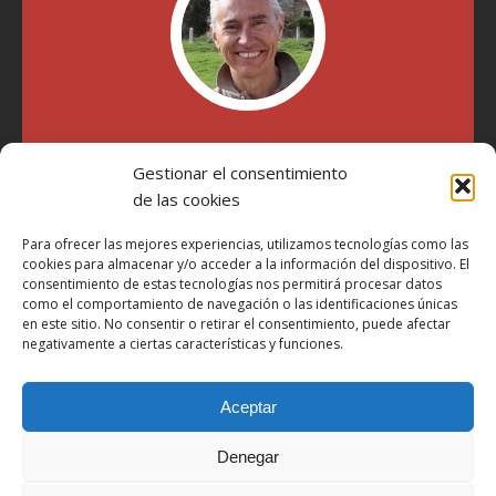
"Soy Manel Hospido, nací en Valencia en 1969 y desde el
Gestionar el consentimiento
año 2007 he escrito sobre motos en distintos medios.
Millatrece.com es una apuesta por escribir sobre lo que me
de las cookies
gusta de manera sincera y honesta. Pasa, ponte cómodo y
participa"
Para ofrecer las mejores experiencias, utilizamos tecnologías como las
cookies para almacenar y/o acceder a la información del dispositivo. El
consentimiento de estas tecnologías nos permitirá procesar datos
como el comportamiento de navegación o las identificaciones únicas
Aviso Legal
en este sitio. No consentir o retirar el consentimiento, puede afectar
Política de Privacidad
negativamente a ciertas características y funciones.
Política de Cookies
Aceptar
Más Información sobre Cookies
LOPD
Denegar
Términos y condiciones