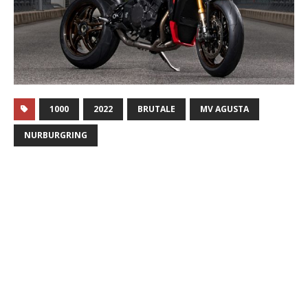
1000
2022
BRUTALE
MV AGUSTA
NURBURGRING