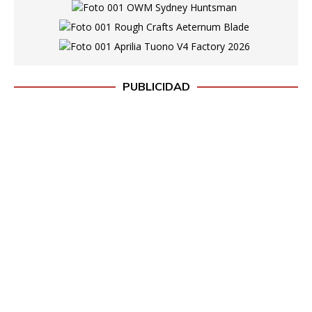
d
o
PUBLICIDAD