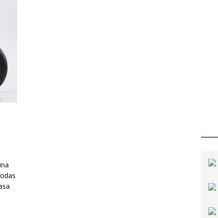
una
todas
casa