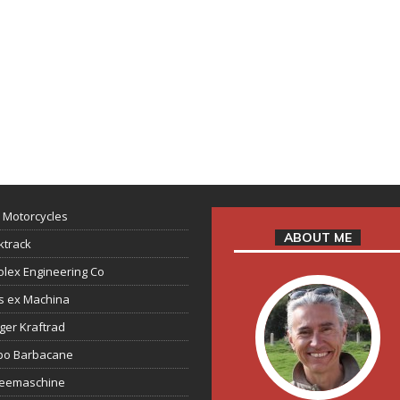
 Motorcycles
ABOUT ME
ktrack
lex Engineering Co
s ex Machina
ger Kraftrad
ppo Barbacane
feemaschine