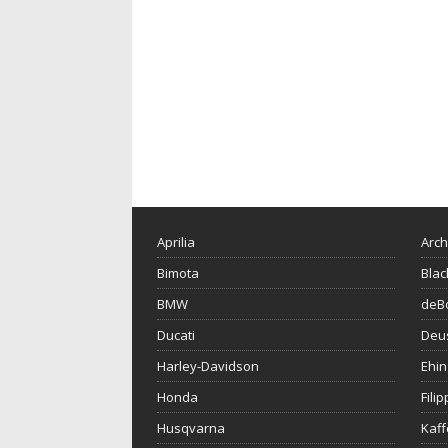
Aprilia
Arch
Bimota
Blac
BMW
deBo
Ducati
Deu
Harley-Davidson
Ehin
Honda
Fili
Husqvarna
Kaf