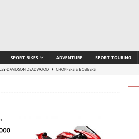
SPORT BIKES
ADVENTURE
SPORT TOURING
LEY-DAVIDSON DEADWOOD
CHOPPERS & BOBBERS
TON ATLAS APEX
ADVENTURE
TI HYPERMOTARD V2 SP
DUCATI
790 DUKE 2027
KTM
LOBO CYCLES ROYAL BLOOD
ARTESANOS
000