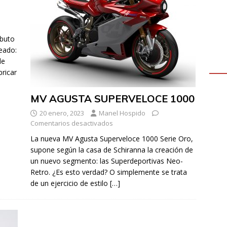
ibuto
reado:
de
bricar
MV AGUSTA SUPERVELOCE 1000
20 enero, 2023
Manel Hospido
Comentarios desactivados
La nueva MV Agusta Superveloce 1000 Serie Oro,
supone según la casa de Schiranna la creación de
un nuevo segmento: las Superdeportivas Neo-
Retro. ¿Es esto verdad? O simplemente se trata
de un ejercicio de estilo
[…]