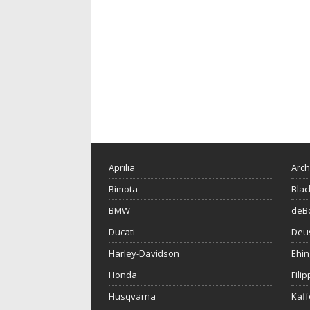
Aprilia
Arch
Bimota
Blac
BMW
deBo
Ducati
Deu
Harley-Davidson
Ehin
Honda
Fili
Husqvarna
Kaf