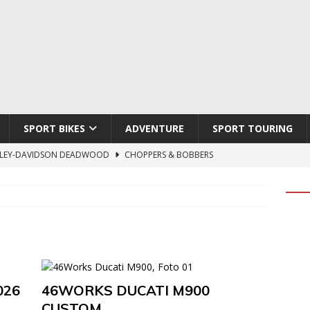
SPORT BIKES
ADVENTURE
SPORT TOURING
LEY-DAVIDSON DEADWOOD
CHOPPERS & BOBBERS
TON ATLAS APEX
ADVENTURE
TI HYPERMOTARD V2 SP
DUCATI
790 DUKE 2027
KTM
LOBO CYCLES ROYAL BLOOD
ARTESANOS
026
46WORKS DUCATI M900
CUSTOM