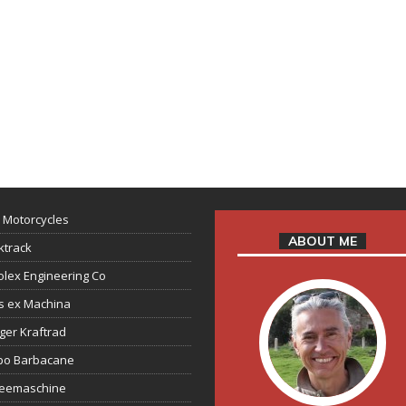
 Motorcycles
ABOUT ME
ktrack
lex Engineering Co
s ex Machina
ger Kraftrad
ppo Barbacane
feemaschine