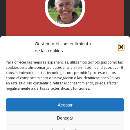
"Soy Manel Hospido, nací en Valencia en 1969 y desde el
año 2007 he escrito sobre motos en distintos medios.
Gestionar el consentimiento
Millatrece.com es una apuesta por escribir sobre lo que me
de las cookies
gusta de manera sincera y honesta. Pasa, ponte cómodo y
participa"
Para ofrecer las mejores experiencias, utilizamos tecnologías como las
cookies para almacenar y/o acceder a la información del dispositivo. El
consentimiento de estas tecnologías nos permitirá procesar datos
como el comportamiento de navegación o las identificaciones únicas
Aviso Legal
en este sitio. No consentir o retirar el consentimiento, puede afectar
Política de Privacidad
negativamente a ciertas características y funciones.
Política de Cookies
Aceptar
Más Información sobre Cookies
LOPD
Denegar
Términos y condiciones