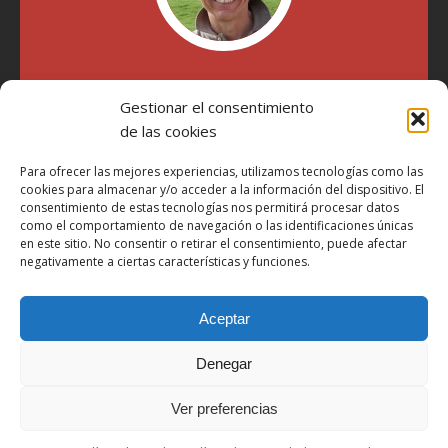
"Soy Manel Hospido, nací en Valencia en 1969 y desde el
Gestionar el consentimiento
año 2007 he escrito sobre motos en distintos medios.
Millatrece.com es una apuesta por escribir sobre lo que me
de las cookies
gusta de manera sincera y honesta. Pasa, ponte cómodo y
participa"
Para ofrecer las mejores experiencias, utilizamos tecnologías como las
cookies para almacenar y/o acceder a la información del dispositivo. El
consentimiento de estas tecnologías nos permitirá procesar datos
como el comportamiento de navegación o las identificaciones únicas
Aviso Legal
en este sitio. No consentir o retirar el consentimiento, puede afectar
Política de Privacidad
negativamente a ciertas características y funciones.
Política de Cookies
Aceptar
Más Información sobre Cookies
LOPD
Denegar
Términos y condiciones
Ver preferencias
Derechos de autor © 2026 | Tema de WordPress MH Magazine por