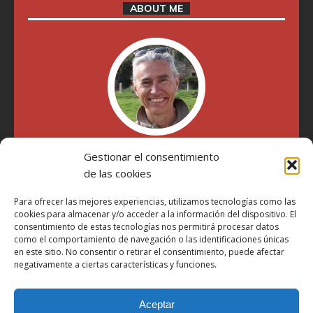
ABOUT ME
Gestionar el consentimiento
"Soy Manel Hospido, nací en Valencia en 1969 y desde el
de las cookies
año 2007 he escrito sobre motos en distintos medios.
Millatrece.com es una apuesta por escribir sobre lo que me
Para ofrecer las mejores experiencias, utilizamos tecnologías como las
gusta de manera sincera y honesta. Pasa, ponte cómodo y
cookies para almacenar y/o acceder a la información del dispositivo. El
participa"
consentimiento de estas tecnologías nos permitirá procesar datos
como el comportamiento de navegación o las identificaciones únicas
en este sitio. No consentir o retirar el consentimiento, puede afectar
Aviso Legal
negativamente a ciertas características y funciones.
Política de Privacidad
Política de Cookies
Aceptar