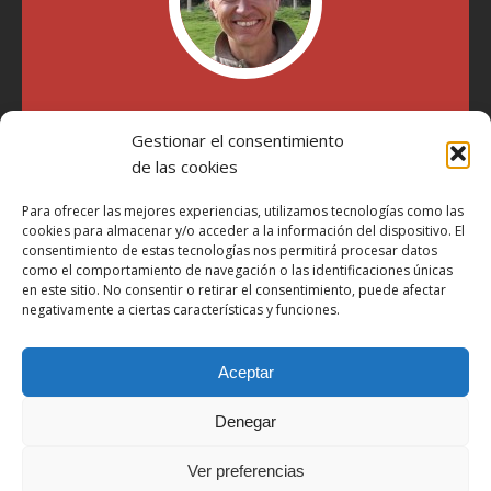
"Soy Manel Hospido, nací en Valencia en 1969 y desde el
año 2007 he escrito sobre motos en distintos medios.
Gestionar el consentimiento
Millatrece.com es una apuesta por escribir sobre lo que me
de las cookies
gusta de manera sincera y honesta. Pasa, ponte cómodo y
participa"
Para ofrecer las mejores experiencias, utilizamos tecnologías como las
cookies para almacenar y/o acceder a la información del dispositivo. El
consentimiento de estas tecnologías nos permitirá procesar datos
como el comportamiento de navegación o las identificaciones únicas
Aviso Legal
en este sitio. No consentir o retirar el consentimiento, puede afectar
Política de Privacidad
negativamente a ciertas características y funciones.
Política de Cookies
Aceptar
Más Información sobre Cookies
LOPD
Denegar
Términos y condiciones
Ver preferencias