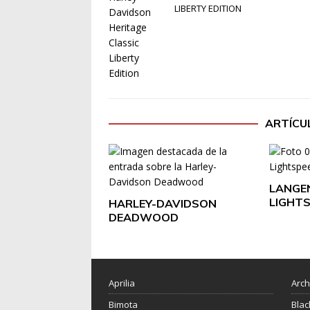
LIBERTY EDITION
ARTÍCU
LANGE
LIGHT
HARLEY-DAVIDSON
DEADWOOD
Aprilia
Arch
Bimota
Blac