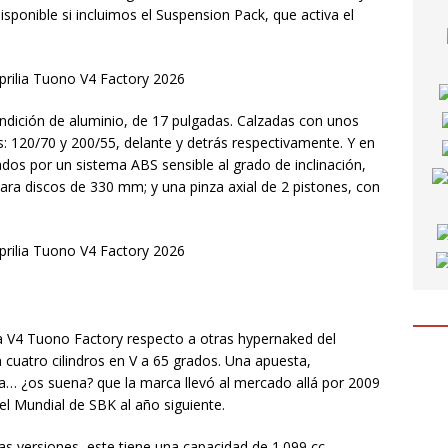
sponible si incluimos el Suspension Pack, que activa el
undición de aluminio, de 17 pulgadas. Calzadas con unos
: 120/70 y 200/55, delante y detrás respectivamente. Y en
os por un sistema ABS sensible al grado de inclinación,
ara discos de 330 mm; y una pinza axial de 2 pistones, con
lia V4 Tuono Factory respecto a otras hypernaked del
 cuatro cilindros en V a 65 grados. Una apuesta,
gna… ¿os suena? que la marca llevó al mercado allá por 2009
el Mundial de SBK al año siguiente.
as versiones, este tiene una capacidad de 1.099 cc.