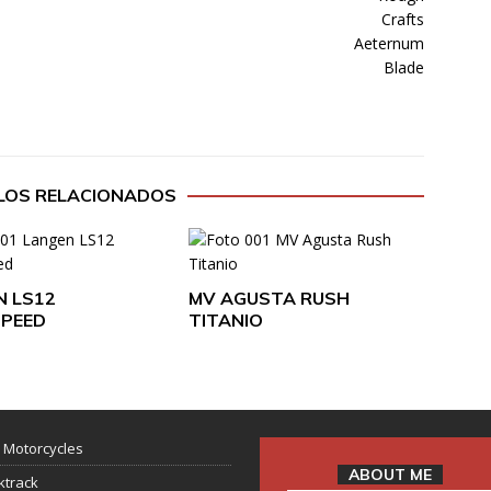
LOS RELACIONADOS
N LS12
MV AGUSTA RUSH
SPEED
TITANIO
 Motorcycles
ABOUT ME
ktrack