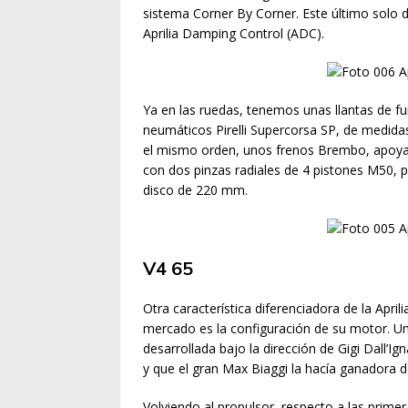
sistema Corner By Corner. Este último solo di
Aprilia Damping Control (ADC).
Ya en las ruedas, tenemos unas llantas de f
neumáticos Pirelli Supercorsa SP, de medidas
el mismo orden, unos frenos Brembo, apoyad
con dos pinzas radiales de 4 pistones M50, p
disco de 220 mm.
V4 65
Otra característica diferenciadora de la Apri
mercado es la configuración de su motor. Un
desarrollada bajo la dirección de Gigi Dall’I
y que el gran Max Biaggi la hacía ganadora d
Volviendo al propulsor, respecto a las primer