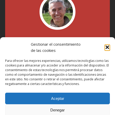
"Soy Manel Hospido, nací en Valencia en 1969 y desde el
año 2007 he escrito sobre motos en distintos medios.
Gestionar el consentimiento
Millatrece.com es una apuesta por escribir sobre lo que me
de las cookies
gusta de manera sincera y honesta. Pasa, ponte cómodo y
participa"
Para ofrecer las mejores experiencias, utilizamos tecnologías como las
cookies para almacenar y/o acceder a la información del dispositivo. El
consentimiento de estas tecnologías nos permitirá procesar datos
como el comportamiento de navegación o las identificaciones únicas
Aviso Legal
en este sitio. No consentir o retirar el consentimiento, puede afectar
Política de Privacidad
negativamente a ciertas características y funciones.
Política de Cookies
Aceptar
Más Información sobre Cookies
LOPD
Denegar
Términos y condiciones