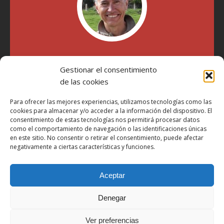
"Soy Manel Hospido, nací en Valencia en 1969 y desde el
Gestionar el consentimiento
año 2007 he escrito sobre motos en distintos medios.
Millatrece.com es una apuesta por escribir sobre lo que me
de las cookies
gusta de manera sincera y honesta. Pasa, ponte cómodo y
participa"
Para ofrecer las mejores experiencias, utilizamos tecnologías como las
cookies para almacenar y/o acceder a la información del dispositivo. El
consentimiento de estas tecnologías nos permitirá procesar datos
como el comportamiento de navegación o las identificaciones únicas
Aviso Legal
en este sitio. No consentir o retirar el consentimiento, puede afectar
Política de Privacidad
negativamente a ciertas características y funciones.
Política de Cookies
Aceptar
Más Información sobre Cookies
LOPD
Denegar
Términos y condiciones
Ver preferencias