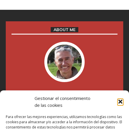
ABOUT ME
"Soy Manel Hospido, nací en Valencia en 1969 y desde el
Gestionar el consentimiento
año 2007 he escrito sobre motos en distintos medios.
Millatrece.com es una apuesta por escribir sobre lo que me
de las cookies
gusta de manera sincera y honesta. Pasa, ponte cómodo y
participa"
Para ofrecer las mejores experiencias, utilizamos tecnologías como las
cookies para almacenar y/o acceder a la información del dispositivo. El
consentimiento de estas tecnologías nos permitirá procesar datos