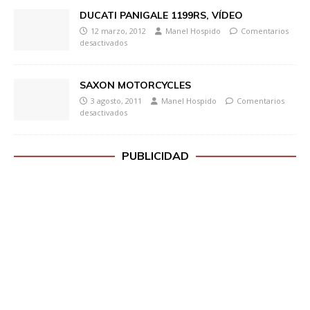
DUCATI PANIGALE 1199RS, VÍDEO
12 marzo, 2012
Manel Hospido
Comentarios
desactivados
SAXON MOTORCYCLES
3 agosto, 2011
Manel Hospido
Comentarios
desactivados
PUBLICIDAD