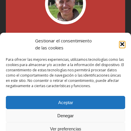
"Soy Manel Hospido, nací en Valencia en 1969 y desde el
Gestionar el consentimiento
año 2007 he escrito sobre motos en distintos medios.
Millatrece.com es una apuesta por escribir sobre lo que me
de las cookies
gusta de manera sincera y honesta. Pasa, ponte cómodo y
participa"
Para ofrecer las mejores experiencias, utilizamos tecnologías como las
cookies para almacenar y/o acceder a la información del dispositivo. El
consentimiento de estas tecnologías nos permitirá procesar datos
como el comportamiento de navegación o las identificaciones únicas
Aviso Legal
en este sitio. No consentir o retirar el consentimiento, puede afectar
Política de Privacidad
negativamente a ciertas características y funciones.
Política de Cookies
Aceptar
Más Información sobre Cookies
LOPD
Denegar
Términos y condiciones
Ver preferencias