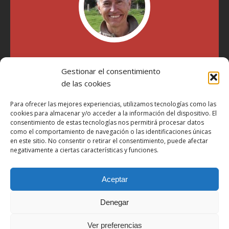
"Soy Manel Hospido, nací en Valencia en 1969 y desde el
Gestionar el consentimiento
año 2007 he escrito sobre motos en distintos medios.
Millatrece.com es una apuesta por escribir sobre lo que me
de las cookies
gusta de manera sincera y honesta. Pasa, ponte cómodo y
participa"
Para ofrecer las mejores experiencias, utilizamos tecnologías como las
cookies para almacenar y/o acceder a la información del dispositivo. El
consentimiento de estas tecnologías nos permitirá procesar datos
como el comportamiento de navegación o las identificaciones únicas
Aviso Legal
en este sitio. No consentir o retirar el consentimiento, puede afectar
Política de Privacidad
negativamente a ciertas características y funciones.
Política de Cookies
Aceptar
Más Información sobre Cookies
LOPD
Denegar
Términos y condiciones
Ver preferencias