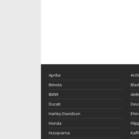
Aprilia
Arch
Bimota
Blac
BMW
deBo
Ducati
Deu
Harley-Davidson
Ehin
Honda
Fili
Husqvarna
Kaf