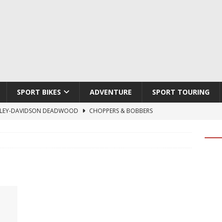
SPORT BIKES
ADVENTURE
SPORT TOURING
LEY-DAVIDSON DEADWOOD
CHOPPERS & BOBBERS
TON ATLAS APEX
ADVENTURE
TI HYPERMOTARD V2 SP
DUCATI
790 DUKE 2027
KTM
LOBO CYCLES ROYAL BLOOD
ARTESANOS