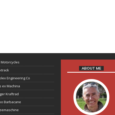
 Motorcycles
ABOUT ME
ktrack
lex Engineering Co
s ex Machina
ger Kraftrad
ppo Barbacane
feemaschine