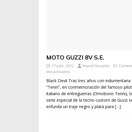
MOTO GUZZI 8V S.E.
17 julio, 2012
Manel Hospido
Coment
desactivados
Black Devil Tras tres años con indumentaria
“Tenni”, en conmemoración del famoso pilo
italiano de entreguerras (Omobono Tenni), l
serie especial de la tecno-custom de Guzzi s
enfunda un traje negro y plata para
[…]