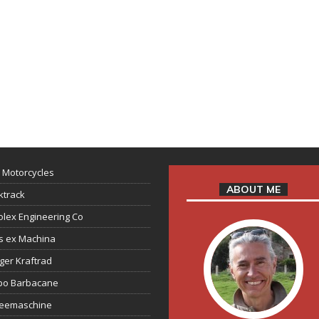
 Motorcycles
ABOUT ME
ktrack
lex Engineering Co
s ex Machina
ger Kraftrad
ppo Barbacane
feemaschine