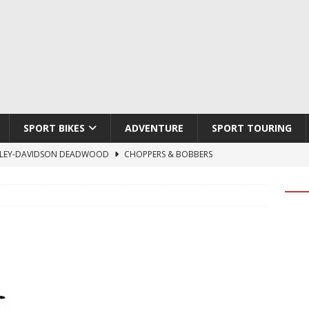
SPORT BIKES
ADVENTURE
SPORT TOURING
LEY-DAVIDSON DEADWOOD
CHOPPERS & BOBBERS
TON ATLAS APEX
ADVENTURE
TI HYPERMOTARD V2 SP
DUCATI
790 DUKE 2027
KTM
LOBO CYCLES ROYAL BLOOD
ARTESANOS