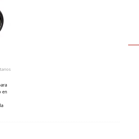
arios
para
o en
la