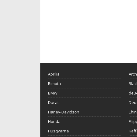
Aprilia
Arch
Bimota
Blac
BMW
deBo
Ducati
Deu
Harley-Davidson
Ehin
Honda
Fili
Husqvarna
Kaf