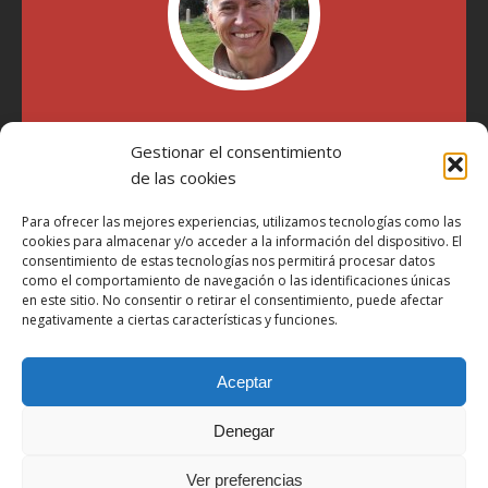
"Soy Manel Hospido, nací en Valencia en 1969 y desde el
Gestionar el consentimiento
año 2007 he escrito sobre motos en distintos medios.
Millatrece.com es una apuesta por escribir sobre lo que me
de las cookies
gusta de manera sincera y honesta. Pasa, ponte cómodo y
participa"
Para ofrecer las mejores experiencias, utilizamos tecnologías como las
cookies para almacenar y/o acceder a la información del dispositivo. El
consentimiento de estas tecnologías nos permitirá procesar datos
como el comportamiento de navegación o las identificaciones únicas
Aviso Legal
en este sitio. No consentir o retirar el consentimiento, puede afectar
Política de Privacidad
negativamente a ciertas características y funciones.
Política de Cookies
Aceptar
Más Información sobre Cookies
LOPD
Denegar
Términos y condiciones
Ver preferencias