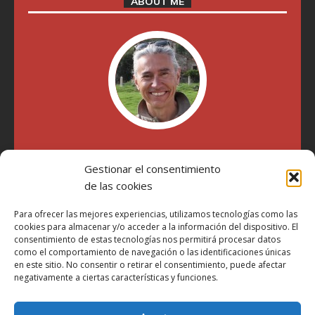
ABOUT ME
"Soy Manel Hospido, nací en Valencia en 1969 y desde el
Gestionar el consentimiento
año 2007 he escrito sobre motos en distintos medios.
Millatrece.com es una apuesta por escribir sobre lo que me
de las cookies
gusta de manera sincera y honesta. Pasa, ponte cómodo y
participa"
Para ofrecer las mejores experiencias, utilizamos tecnologías como las
cookies para almacenar y/o acceder a la información del dispositivo. El
consentimiento de estas tecnologías nos permitirá procesar datos
como el comportamiento de navegación o las identificaciones únicas
Aviso Legal
en este sitio. No consentir o retirar el consentimiento, puede afectar
Política de Privacidad
negativamente a ciertas características y funciones.
Política de Cookies