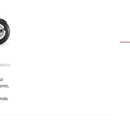
arios
zi
ismo,
emás