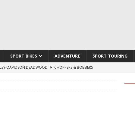
SPORT BIKES
ADVENTURE
SPORT TOURING
LEY-DAVIDSON DEADWOOD
CHOPPERS & BOBBERS
TON ATLAS APEX
ADVENTURE
TI HYPERMOTARD V2 SP
DUCATI
790 DUKE 2027
KTM
LOBO CYCLES ROYAL BLOOD
ARTESANOS