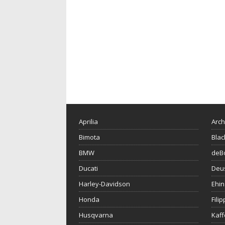
Aprilia
Arch
Bimota
Blac
BMW
deBo
Ducati
Deu
Harley-Davidson
Ehin
Honda
Fili
Husqvarna
Kaf