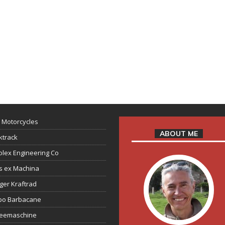
 Motorcycles
ABOUT ME
ktrack
lex Engineering Co
s ex Machina
ger Kraftrad
ppo Barbacane
feemaschine