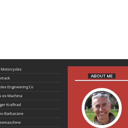
 Motorcycles
ABOUT ME
ktrack
lex Engineering Co
s ex Machina
ger Kraftrad
ppo Barbacane
feemaschine