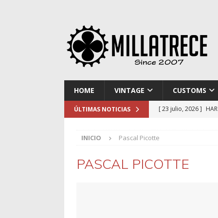
HOME
VINTAGE
CUSTOMS
[ 23 julio, 2026 ]
HAR
ÚLTIMAS NOTICIAS
[ 16 julio, 2026 ]
NOR
INICIO
Pascal Picotte
[ 9 julio, 2026 ]
DUCA
[ 2 julio, 2026 ]
KTM 
PASCAL PICOTTE
[ 30 julio, 2026 ]
EL 