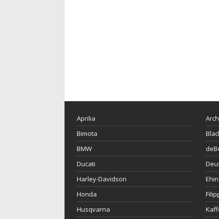
Aprilia
Arch
Bimota
Blac
BMW
deBo
Ducati
Deu
Harley-Davidson
Ehin
Honda
Fili
Husqvarna
Kaf