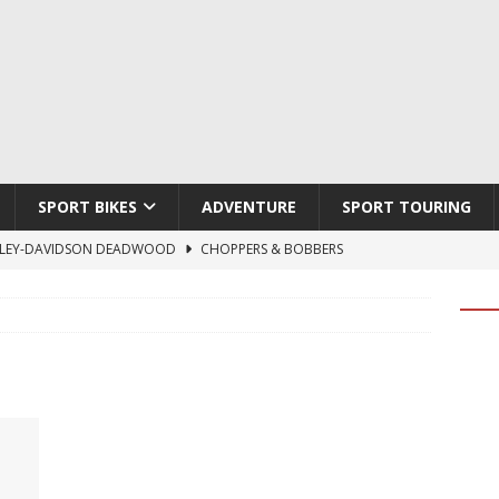
SPORT BIKES
ADVENTURE
SPORT TOURING
LEY-DAVIDSON DEADWOOD
CHOPPERS & BOBBERS
TON ATLAS APEX
ADVENTURE
TI HYPERMOTARD V2 SP
DUCATI
790 DUKE 2027
KTM
LOBO CYCLES ROYAL BLOOD
ARTESANOS