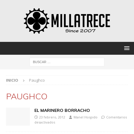
INICIO
Paughco
PAUGHCO
EL MARINERO BORRACHO
23 febrero, 2012
Manel Hospido
Comentarios
desactivados