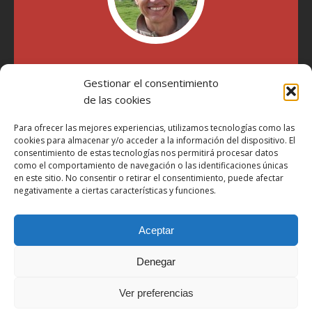
"Soy Manel Hospido, nací en Valencia en 1969 y desde el
Gestionar el consentimiento
año 2007 he escrito sobre motos en distintos medios.
Millatrece.com es una apuesta por escribir sobre lo que me
de las cookies
gusta de manera sincera y honesta. Pasa, ponte cómodo y
participa"
Para ofrecer las mejores experiencias, utilizamos tecnologías como las
cookies para almacenar y/o acceder a la información del dispositivo. El
consentimiento de estas tecnologías nos permitirá procesar datos
como el comportamiento de navegación o las identificaciones únicas
Aviso Legal
en este sitio. No consentir o retirar el consentimiento, puede afectar
Política de Privacidad
negativamente a ciertas características y funciones.
Política de Cookies
Aceptar
Más Información sobre Cookies
LOPD
Denegar
Términos y condiciones
Ver preferencias