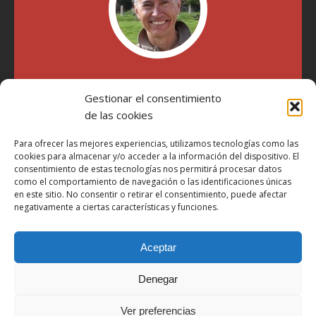
"Soy Manel Hospido, nací en Valencia en 1969 y desde el
Gestionar el consentimiento
año 2007 he escrito sobre motos en distintos medios.
Millatrece.com es una apuesta por escribir sobre lo que me
de las cookies
gusta de manera sincera y honesta. Pasa, ponte cómodo y
participa"
Para ofrecer las mejores experiencias, utilizamos tecnologías como las
cookies para almacenar y/o acceder a la información del dispositivo. El
consentimiento de estas tecnologías nos permitirá procesar datos
como el comportamiento de navegación o las identificaciones únicas
Aviso Legal
en este sitio. No consentir o retirar el consentimiento, puede afectar
Política de Privacidad
negativamente a ciertas características y funciones.
Política de Cookies
Aceptar
Más Información sobre Cookies
LOPD
Denegar
Términos y condiciones
Ver preferencias