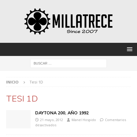
INICIO
Tesi 1D
TESI 1D
DAYTONA 200, AÑO 1992
21 mayo, 2012
Manel Hospido
Comentarios
desactivados