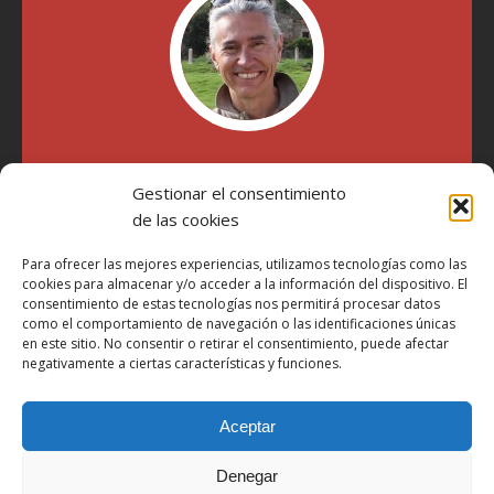
"Soy Manel Hospido, nací en Valencia en 1969 y desde el
Gestionar el consentimiento
año 2007 he escrito sobre motos en distintos medios.
Millatrece.com es una apuesta por escribir sobre lo que me
de las cookies
gusta de manera sincera y honesta. Pasa, ponte cómodo y
participa"
Para ofrecer las mejores experiencias, utilizamos tecnologías como las
cookies para almacenar y/o acceder a la información del dispositivo. El
consentimiento de estas tecnologías nos permitirá procesar datos
como el comportamiento de navegación o las identificaciones únicas
Aviso Legal
en este sitio. No consentir o retirar el consentimiento, puede afectar
Política de Privacidad
negativamente a ciertas características y funciones.
Política de Cookies
Aceptar
Más Información sobre Cookies
LOPD
Denegar