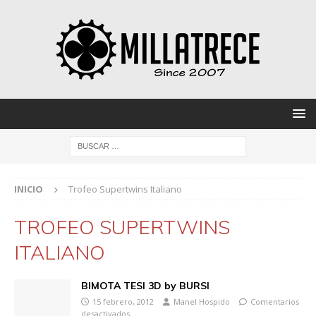
INICIO
Trofeo Supertwins Italiano
TROFEO SUPERTWINS
ITALIANO
BIMOTA TESI 3D by BURSI
15 febrero, 2012
Manel Hospido
Comentarios
desactivados