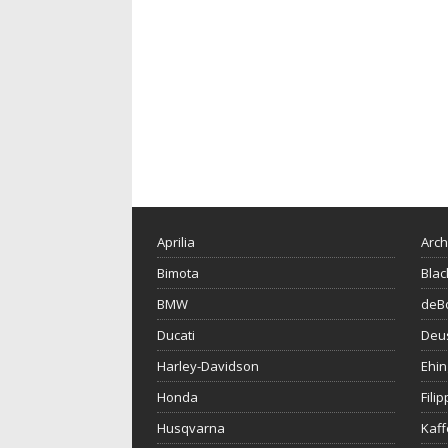
Aprilia
Arch
Bimota
Blac
BMW
deBo
Ducati
Deu
Harley-Davidson
Ehin
Honda
Fili
Husqvarna
Kaf