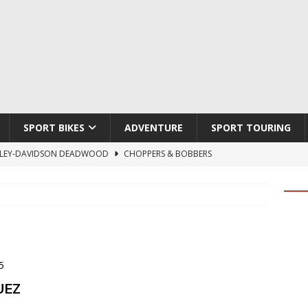
SPORT BIKES
ADVENTURE
SPORT TOURING
LEY-DAVIDSON DEADWOOD
CHOPPERS & BOBBERS
TON ATLAS APEX
ADVENTURE
TI HYPERMOTARD V2 SP
DUCATI
790 DUKE 2027
KTM
LOBO CYCLES ROYAL BLOOD
ARTESANOS
UEZ