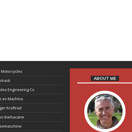
 Motorcycles
ABOUT ME
ktrack
lex Engineering Co
s ex Machina
ger Kraftrad
ppo Barbacane
feemaschine