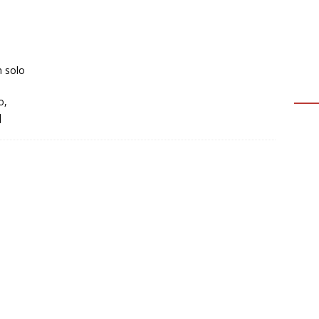
n solo
o,
]