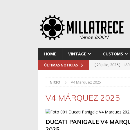
HOME
VINTAGE
CUSTOMS
[ 23 julio, 2026 ]
HAR
ÚLTIMAS NOTICIAS
[ 16 julio, 2026 ]
NOR
INICIO
V4 Márquez 2025
[ 9 julio, 2026 ]
DUCA
[ 2 julio, 2026 ]
KTM 
V4 MÁRQUEZ 2025
[ 30 julio, 2026 ]
EL 
DUCATI PANIGALE V4 MÁRQ
2025