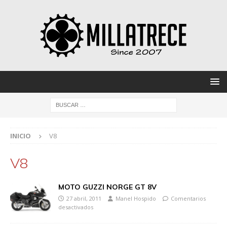
INICIO
V8
V8
MOTO GUZZI NORGE GT 8V
27 abril, 2011
Manel Hospido
Comentarios
desactivados