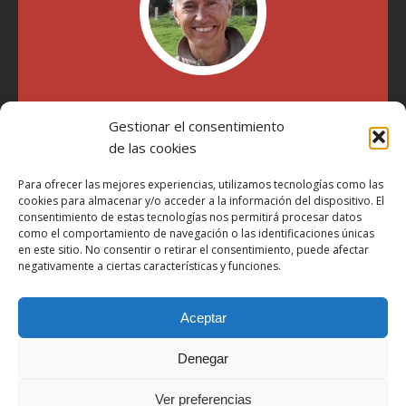
"Soy Manel Hospido, nací en Valencia en 1969 y desde el
Gestionar el consentimiento
año 2007 he escrito sobre motos en distintos medios.
Millatrece.com es una apuesta por escribir sobre lo que me
de las cookies
gusta de manera sincera y honesta. Pasa, ponte cómodo y
participa"
Para ofrecer las mejores experiencias, utilizamos tecnologías como las
cookies para almacenar y/o acceder a la información del dispositivo. El
consentimiento de estas tecnologías nos permitirá procesar datos
como el comportamiento de navegación o las identificaciones únicas
Aviso Legal
en este sitio. No consentir o retirar el consentimiento, puede afectar
Política de Privacidad
negativamente a ciertas características y funciones.
Política de Cookies
Aceptar
Más Información sobre Cookies
LOPD
Denegar
Términos y condiciones
Ver preferencias