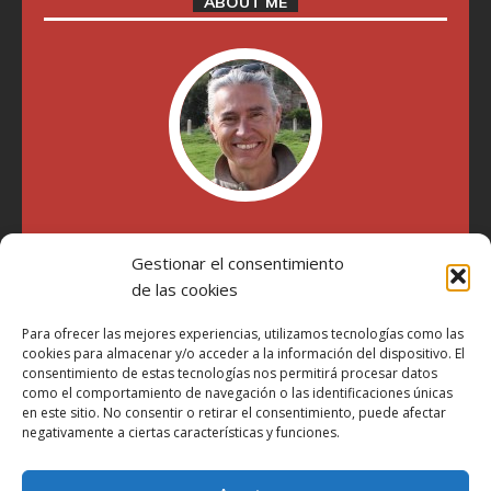
ABOUT ME
"Soy Manel Hospido, nací en Valencia en 1969 y desde el
Gestionar el consentimiento
año 2007 he escrito sobre motos en distintos medios.
Millatrece.com es una apuesta por escribir sobre lo que me
de las cookies
gusta de manera sincera y honesta. Pasa, ponte cómodo y
participa"
Para ofrecer las mejores experiencias, utilizamos tecnologías como las
cookies para almacenar y/o acceder a la información del dispositivo. El
consentimiento de estas tecnologías nos permitirá procesar datos
como el comportamiento de navegación o las identificaciones únicas
Aviso Legal
en este sitio. No consentir o retirar el consentimiento, puede afectar
Política de Privacidad
negativamente a ciertas características y funciones.
Política de Cookies