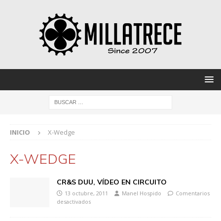
INICIO
X-Wedge
X-WEDGE
CR&S DUU, VÍDEO EN CIRCUITO
13 octubre, 2011
Manel Hospido
Comentarios
desactivados