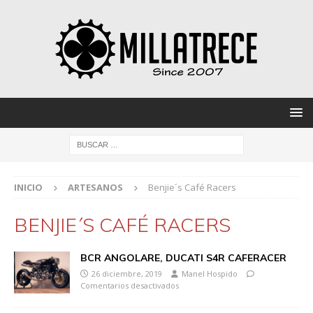
INICIO
ARTESANOS
Benjie´s Café Racers
BENJIE´S CAFÉ RACERS
BCR ANGOLARE, DUCATI S4R CAFERACER
26 diciembre, 2019
Manel Hospido
Comentarios desactivados