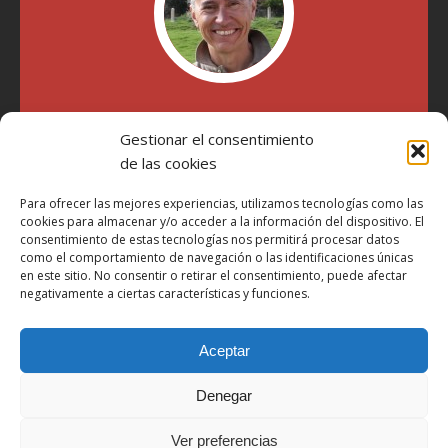
"Soy Manel Hospido, nací en Valencia en 1969 y desde el
Gestionar el consentimiento
año 2007 he escrito sobre motos en distintos medios.
Millatrece.com es una apuesta por escribir sobre lo que me
de las cookies
gusta de manera sincera y honesta. Pasa, ponte cómodo y
participa"
Para ofrecer las mejores experiencias, utilizamos tecnologías como las
cookies para almacenar y/o acceder a la información del dispositivo. El
consentimiento de estas tecnologías nos permitirá procesar datos
como el comportamiento de navegación o las identificaciones únicas
Aviso Legal
en este sitio. No consentir o retirar el consentimiento, puede afectar
Política de Privacidad
negativamente a ciertas características y funciones.
Política de Cookies
Aceptar
Más Información sobre Cookies
LOPD
Denegar
Términos y condiciones
Ver preferencias