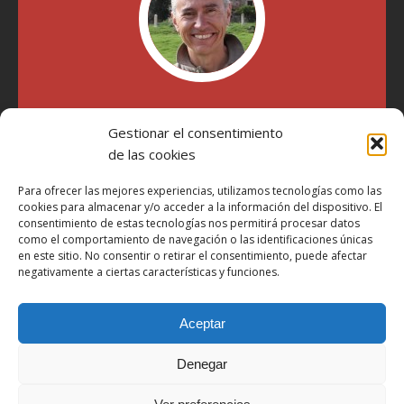
"Soy Manel Hospido, nací en Valencia en 1969 y desde el
año 2007 he escrito sobre motos en distintos medios.
Gestionar el consentimiento
Millatrece.com es una apuesta por escribir sobre lo que me
de las cookies
gusta de manera sincera y honesta. Pasa, ponte cómodo y
participa"
Para ofrecer las mejores experiencias, utilizamos tecnologías como las
cookies para almacenar y/o acceder a la información del dispositivo. El
consentimiento de estas tecnologías nos permitirá procesar datos
como el comportamiento de navegación o las identificaciones únicas
Aviso Legal
en este sitio. No consentir o retirar el consentimiento, puede afectar
Política de Privacidad
negativamente a ciertas características y funciones.
Política de Cookies
Aceptar
Más Información sobre Cookies
LOPD
Denegar
Términos y condiciones