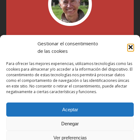
"Soy Manel Hospido, nací en Valencia en 1969 y desde el
Gestionar el consentimiento
año 2007 he escrito sobre motos en distintos medios.
Millatrece.com es una apuesta por escribir sobre lo que me
de las cookies
gusta de manera sincera y honesta. Pasa, ponte cómodo y
participa"
Para ofrecer las mejores experiencias, utilizamos tecnologías como las
cookies para almacenar y/o acceder a la información del dispositivo. El
consentimiento de estas tecnologías nos permitirá procesar datos
como el comportamiento de navegación o las identificaciones únicas
Aviso Legal
en este sitio. No consentir o retirar el consentimiento, puede afectar
Política de Privacidad
negativamente a ciertas características y funciones.
Política de Cookies
Aceptar
Más Información sobre Cookies
LOPD
Denegar
Términos y condiciones
Ver preferencias