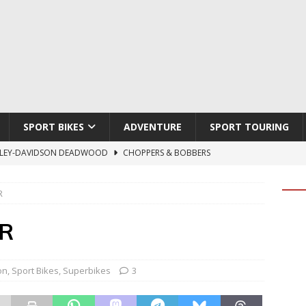
SPORT BIKES
ADVENTURE
SPORT TOURING
LEY-DAVIDSON DEADWOOD
CHOPPERS & BOBBERS
TON ATLAS APEX
ADVENTURE
R
TI HYPERMOTARD V2 SP
DUCATI
790 DUKE 2027
KTM
R
LOBO CYCLES ROYAL BLOOD
ARTESANOS
on
,
Sport Bikes
,
Superbikes
3