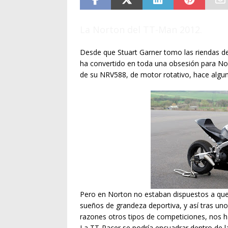
La Norton del TT-Man 2012.
Desde que Stuart Garner tomo las riendas de 
ha convertido en toda una obsesión para Nor
de su NRV588, de motor rotativo, hace algun
Pero en Norton no estaban dispuestos a que
sueños de grandeza deportiva, y así tras uno
razones otros tipos de competiciones, nos 
La TT-Racer se podría encuadrar dentro de 