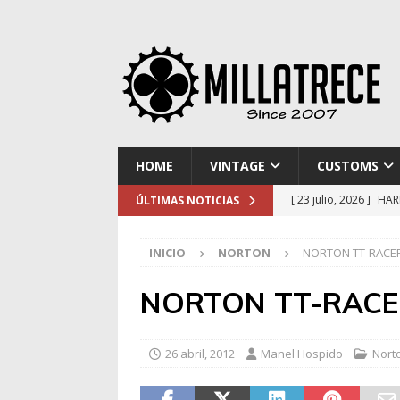
HOME
VINTAGE
CUSTOMS
[ 23 julio, 2026 ]
HAR
ÚLTIMAS NOTICIAS
[ 16 julio, 2026 ]
NOR
INICIO
NORTON
NORTON TT-RACE
[ 9 julio, 2026 ]
DUCA
[ 2 julio, 2026 ]
KTM 
NORTON TT-RACE
[ 30 julio, 2026 ]
EL 
26 abril, 2012
Manel Hospido
Nort