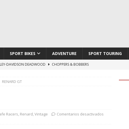
SPORT BIKES
ADVENTURE
SPORT TOURING
LEY-DAVIDSON DEADWOOD
CHOPPERS & BOBBERS
TON ATLAS APEX
ADVENTURE
RENARD GT
TI HYPERMOTARD V2 SP
DUCATI
790 DUKE 2027
KTM
LOBO CYCLES ROYAL BLOOD
ARTESANOS
afe Racers
,
Renard
,
Vintage
Comentarios desactivados