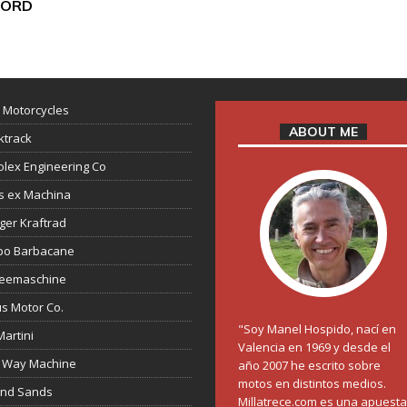
ORD
 Motorcycles
ABOUT ME
ktrack
lex Engineering Co
s ex Machina
ger Kraftrad
ppo Barbacane
feemaschine
s Motor Co.
"Soy Manel Hospido, nací en
Martini
Valencia en 1969 y desde el
 Way Machine
año 2007 he escrito sobre
motos en distintos medios.
and Sands
Millatrece.com es una apuesta