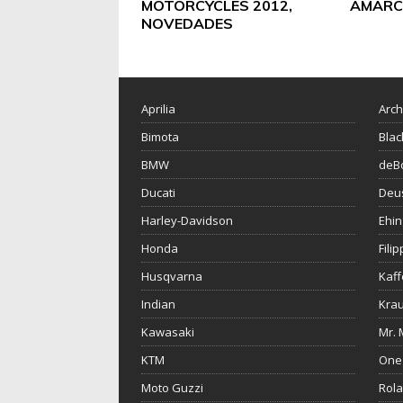
MOTORCYCLES 2012,
AMARC
NOVEDADES
Aprilia
Arch
Bimota
Blac
BMW
deBo
Ducati
Deu
Harley-Davidson
Ehin
Honda
Fili
Husqvarna
Kaf
Indian
Krau
Kawasaki
Mr. 
KTM
One
Moto Guzzi
Rol