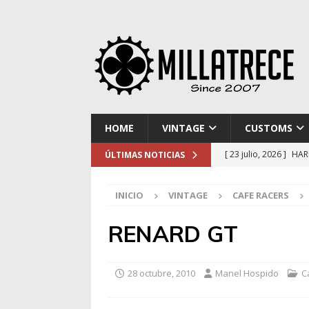
HOME
VINTAGE
CUSTOMS
[ 23 julio, 2026 ]
HAR
ÚLTIMAS NOTICIAS
[ 16 julio, 2026 ]
NOR
INICIO
VINTAGE
CAFE RACERS
[ 9 julio, 2026 ]
DUCA
[ 2 julio, 2026 ]
KTM 
RENARD GT
[ 30 julio, 2026 ]
EL 
28 octubre, 2010
Manel Hospido
C