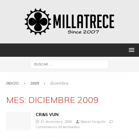
INICIO
2009
diciembre
MES:
DICIEMBRE 2009
CR&S VUN
31 diciembre, 2009
Manel Hospido
Comentarios desactivados