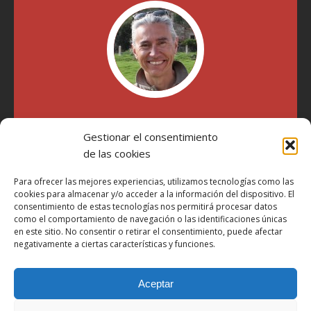
"Soy Manel Hospido, nací en Valencia en 1969 y desde el
año 2007 he escrito sobre motos en distintos medios.
Gestionar el consentimiento
Millatrece.com es una apuesta por escribir sobre lo que me
de las cookies
gusta de manera sincera y honesta. Pasa, ponte cómodo y
participa"
Para ofrecer las mejores experiencias, utilizamos tecnologías como las
cookies para almacenar y/o acceder a la información del dispositivo. El
consentimiento de estas tecnologías nos permitirá procesar datos
Aviso Legal
como el comportamiento de navegación o las identificaciones únicas
en este sitio. No consentir o retirar el consentimiento, puede afectar
Política de Privacidad
negativamente a ciertas características y funciones.
Política de Cookies
Aceptar
Más Información sobre Cookies
LOPD