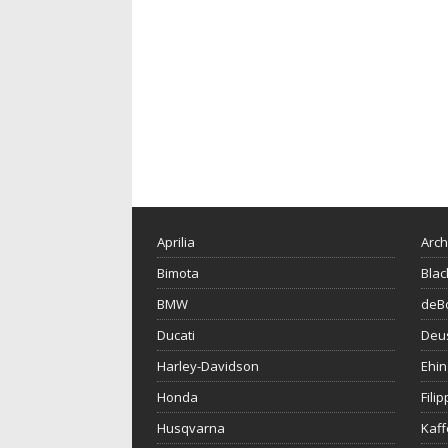
Aprilia
Arch
Bimota
Blac
BMW
deBo
Ducati
Deu
Harley-Davidson
Ehin
Honda
Fili
Husqvarna
Kaf