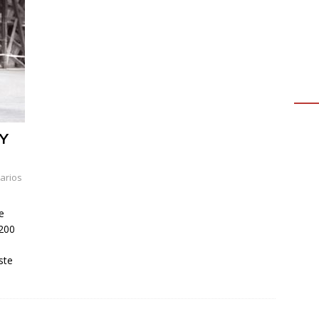
Y
arios
e
1200
ste