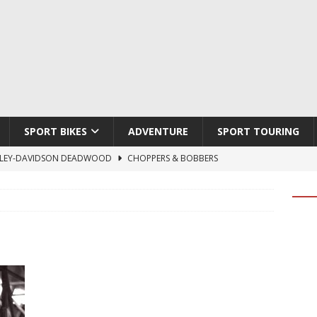
SPORT BIKES
ADVENTURE
SPORT TOURING
LEY-DAVIDSON DEADWOOD
CHOPPERS & BOBBERS
TON ATLAS APEX
ADVENTURE
TI HYPERMOTARD V2 SP
DUCATI
790 DUKE 2027
KTM
LOBO CYCLES ROYAL BLOOD
ARTESANOS