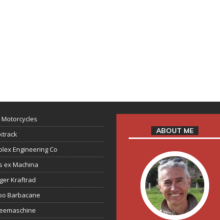
 Motorcycles
ABOUT ME
ktrack
lex Engineering Co
s ex Machina
ger Kraftrad
ppo Barbacane
feemaschine