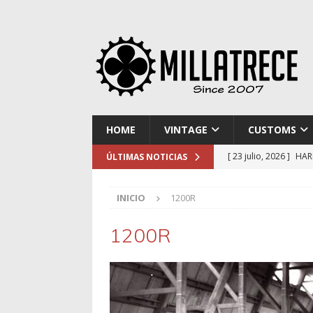
HOME
VINTAGE
CUSTOMS
[ 23 julio, 2026 ]
HAR
ÚLTIMAS NOTICIAS
[ 16 julio, 2026 ]
NOR
INICIO
1200R
[ 9 julio, 2026 ]
DUCA
[ 2 julio, 2026 ]
KTM 
1200R
[ 30 julio, 2026 ]
EL 