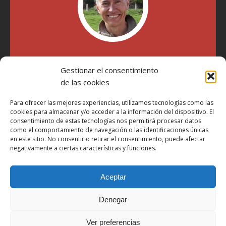
"Soy Manel Hospido, nací en Valencia en 1969 y desde el
Gestionar el consentimiento
año 2007 he escrito sobre motos en distintos medios.
Millatrece.com es una apuesta por escribir sobre lo que me
de las cookies
gusta de manera sincera y honesta. Pasa, ponte cómodo y
participa"
Para ofrecer las mejores experiencias, utilizamos tecnologías como las
cookies para almacenar y/o acceder a la información del dispositivo. El
consentimiento de estas tecnologías nos permitirá procesar datos
como el comportamiento de navegación o las identificaciones únicas
Aviso Legal
en este sitio. No consentir o retirar el consentimiento, puede afectar
Política de Privacidad
negativamente a ciertas características y funciones.
Política de Cookies
Aceptar
Más Información sobre Cookies
LOPD
Denegar
Términos y condiciones
Ver preferencias