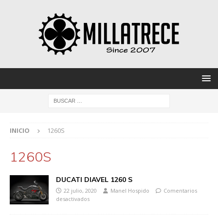
INICIO
1260S
1260S
DUCATI DIAVEL 1260 S
22 julio, 2020
Manel Hospido
Comentarios
desactivados