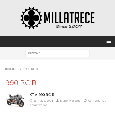
INICIO
990 RC R
990 RC R
KTM 990 RC R
23 mayo, 2024
Manel Hospido
Comentarios
desactivados