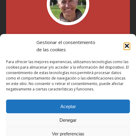
"Soy Manel Hospido, nací en Valencia en 1969 y desde el
Gestionar el consentimiento
año 2007 he escrito sobre motos en distintos medios.
Millatrece.com es una apuesta por escribir sobre lo que me
de las cookies
gusta de manera sincera y honesta. Pasa, ponte cómodo y
participa"
Para ofrecer las mejores experiencias, utilizamos tecnologías como las
cookies para almacenar y/o acceder a la información del dispositivo. El
consentimiento de estas tecnologías nos permitirá procesar datos
como el comportamiento de navegación o las identificaciones únicas
Aviso Legal
en este sitio. No consentir o retirar el consentimiento, puede afectar
Política de Privacidad
negativamente a ciertas características y funciones.
Política de Cookies
Aceptar
Más Información sobre Cookies
LOPD
Denegar
Términos y condiciones
Ver preferencias