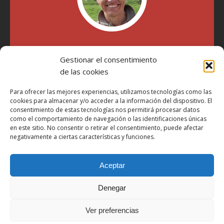
"Soy Manel Hospido, nací en Valencia en 1969 y desde el
Gestionar el consentimiento
año 2007 he escrito sobre motos en distintos medios.
Millatrece.com es una apuesta por escribir sobre lo que me
de las cookies
gusta de manera sincera y honesta. Pasa, ponte cómodo y
participa"
Para ofrecer las mejores experiencias, utilizamos tecnologías como las
cookies para almacenar y/o acceder a la información del dispositivo. El
consentimiento de estas tecnologías nos permitirá procesar datos
como el comportamiento de navegación o las identificaciones únicas
Aviso Legal
en este sitio. No consentir o retirar el consentimiento, puede afectar
Política de Privacidad
negativamente a ciertas características y funciones.
Política de Cookies
Aceptar
Más Información sobre Cookies
LOPD
Denegar
Términos y condiciones
Ver preferencias