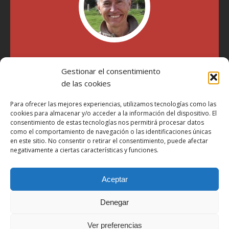
"Soy Manel Hospido, nací en Valencia en 1969 y desde el
Gestionar el consentimiento
año 2007 he escrito sobre motos en distintos medios.
Millatrece.com es una apuesta por escribir sobre lo que me
de las cookies
gusta de manera sincera y honesta. Pasa, ponte cómodo y
participa"
Para ofrecer las mejores experiencias, utilizamos tecnologías como las
cookies para almacenar y/o acceder a la información del dispositivo. El
consentimiento de estas tecnologías nos permitirá procesar datos
como el comportamiento de navegación o las identificaciones únicas
Aviso Legal
en este sitio. No consentir o retirar el consentimiento, puede afectar
Política de Privacidad
negativamente a ciertas características y funciones.
Política de Cookies
Aceptar
Más Información sobre Cookies
LOPD
Denegar
Términos y condiciones
Ver preferencias