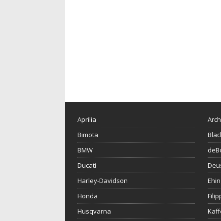
Aprilia
Arch
Bimota
Blac
BMW
deBo
Ducati
Deu
Harley-Davidson
Ehin
Honda
Fili
Husqvarna
Kaf