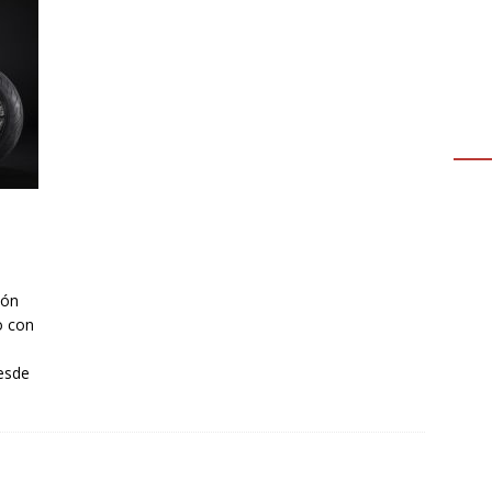
ión
o con
esde