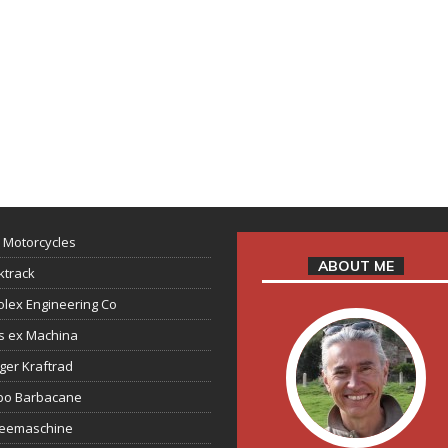
 Motorcycles
ABOUT ME
ktrack
lex Engineering Co
s ex Machina
ger Kraftrad
ppo Barbacane
feemaschine