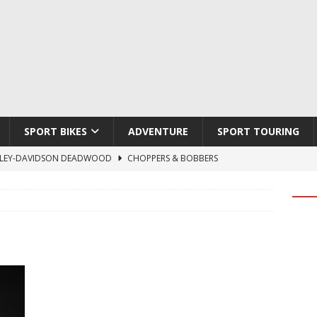
SPORT BIKES
ADVENTURE
SPORT TOURING
LEY-DAVIDSON DEADWOOD
CHOPPERS & BOBBERS
TON ATLAS APEX
ADVENTURE
TI HYPERMOTARD V2 SP
DUCATI
790 DUKE 2027
KTM
LOBO CYCLES ROYAL BLOOD
ARTESANOS