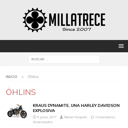
INICIO
Öhlins
ÖHLINS
KRAUS DYNAMITE, UNA HARLEY DAVIDSON
EXPLOSIVA
9 junio, 2017
Manel Hospido
Comentarios
desactivados