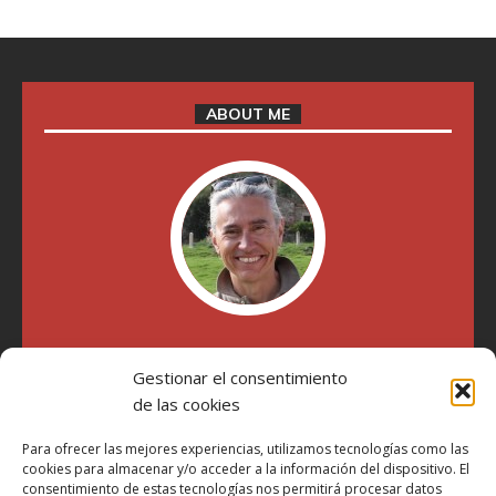
ABOUT ME
"Soy Manel Hospido, nací en Valencia en 1969 y desde el
Gestionar el consentimiento
año 2007 he escrito sobre motos en distintos medios.
Millatrece.com es una apuesta por escribir sobre lo que me
de las cookies
gusta de manera sincera y honesta. Pasa, ponte cómodo y
participa"
Para ofrecer las mejores experiencias, utilizamos tecnologías como las
cookies para almacenar y/o acceder a la información del dispositivo. El
consentimiento de estas tecnologías nos permitirá procesar datos