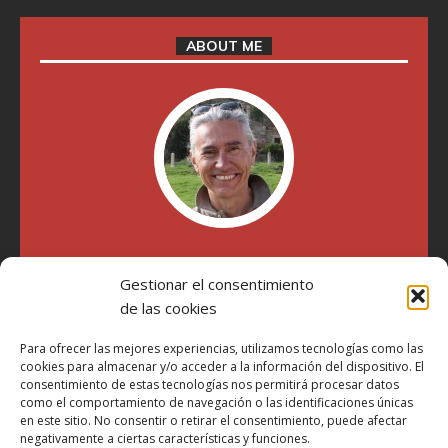
ABOUT ME
"Soy Manel Hospido, nací en Valencia en 1969 y desde el
Gestionar el consentimiento
año 2007 he escrito sobre motos en distintos medios.
Millatrece.com es una apuesta por escribir sobre lo que me
de las cookies
gusta de manera sincera y honesta. Pasa, ponte cómodo y
participa"
Para ofrecer las mejores experiencias, utilizamos tecnologías como las
cookies para almacenar y/o acceder a la información del dispositivo. El
consentimiento de estas tecnologías nos permitirá procesar datos
como el comportamiento de navegación o las identificaciones únicas
Aviso Legal
en este sitio. No consentir o retirar el consentimiento, puede afectar
Política de Privacidad
negativamente a ciertas características y funciones.