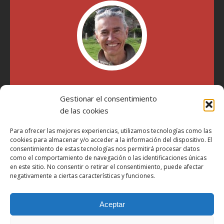
"Soy Manel Hospido, nací en Valencia en 1969 y desde el
año 2007 he escrito sobre motos en distintos medios.
Gestionar el consentimiento
Millatrece.com es una apuesta por escribir sobre lo que me
de las cookies
gusta de manera sincera y honesta. Pasa, ponte cómodo y
participa"
Para ofrecer las mejores experiencias, utilizamos tecnologías como las
cookies para almacenar y/o acceder a la información del dispositivo. El
consentimiento de estas tecnologías nos permitirá procesar datos
Aviso Legal
como el comportamiento de navegación o las identificaciones únicas
en este sitio. No consentir o retirar el consentimiento, puede afectar
Política de Privacidad
negativamente a ciertas características y funciones.
Política de Cookies
Aceptar
Más Información sobre Cookies
LOPD