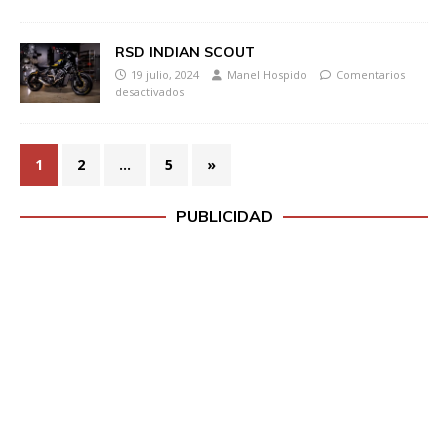
RSD INDIAN SCOUT
19 julio, 2024
Manel Hospido
Comentarios
desactivados
1
2
…
5
»
PUBLICIDAD