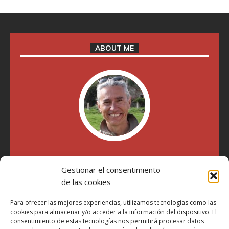
ABOUT ME
"Soy Manel Hospido, nací en Valencia en 1969 y desde el
Gestionar el consentimiento
año 2007 he escrito sobre motos en distintos medios.
Millatrece.com es una apuesta por escribir sobre lo que me
de las cookies
gusta de manera sincera y honesta. Pasa, ponte cómodo y
participa"
Para ofrecer las mejores experiencias, utilizamos tecnologías como las
cookies para almacenar y/o acceder a la información del dispositivo. El
consentimiento de estas tecnologías nos permitirá procesar datos