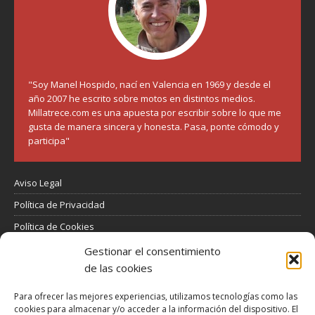
"Soy Manel Hospido, nací en Valencia en 1969 y desde el
año 2007 he escrito sobre motos en distintos medios.
Millatrece.com es una apuesta por escribir sobre lo que me
gusta de manera sincera y honesta. Pasa, ponte cómodo y
participa"
Aviso Legal
Política de Privacidad
Política de Cookies
Más Información sobre Cookies
Gestionar el consentimiento
de las cookies
LOPD
Términos y condiciones
Para ofrecer las mejores experiencias, utilizamos tecnologías como las
cookies para almacenar y/o acceder a la información del dispositivo. El